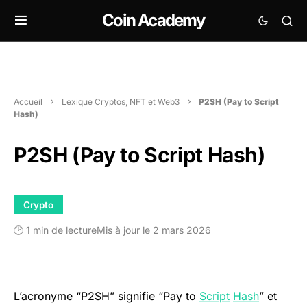
Coin Academy
Accueil
Lexique Cryptos, NFT et Web3
P2SH (Pay to Script
Hash)
P2SH (Pay to Script Hash)
Crypto
🕑 1 min de lecture
Mis à jour le 2 mars 2026
L’acronyme “P2SH” signifie “Pay to
Script
Hash
” et