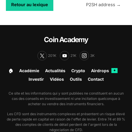
Retour au lexique
P2SH address →
Coin Academy
201K
21K
3K
🏠︎
Académie
Actualités
Crypto
Airdrops
✦
Investir
Vidéos
Outils
Contact
Ce site et les informations qui y sont publiées ne constituent en aucun
cas des conseils en investissement ni une incitation quelconque à
acheter ou vendre des instruments financiers.
Les CFD sont des instruments complexes et présentent un risque élevé
de perte rapide en capital en raison de l'effet de levier. Entre 74 et 89 %
des comptes de clients de détail perdent de l'argent lors de la
négociation de CFD.