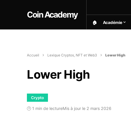
Coin Academy
🏠︎
Académie
Accueil
Lexique Cryptos, NFT et Web3
Lower High
Lower High
Crypto
🕑 1 min de lecture
Mis à jour le 2 mars 2026