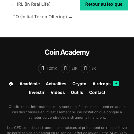
← IRL (In Real Life)
Retour au lexique
ITO (Initial Token Offering) →
Coin Academy
201K
21K
3K
🏠︎
Académie
Actualités
Crypto
Airdrops
✦
Investir
Vidéos
Outils
Contact
Ce site et les informations qui y sont publiées ne constituent en aucun
cas des conseils en investissement ni une incitation quelconque à
acheter ou vendre des instruments financiers.
Les CFD sont des instruments complexes et présentent un risque élevé
de perte rapide en capital en raison de l'effet de levier. Entre 74 et 89 %