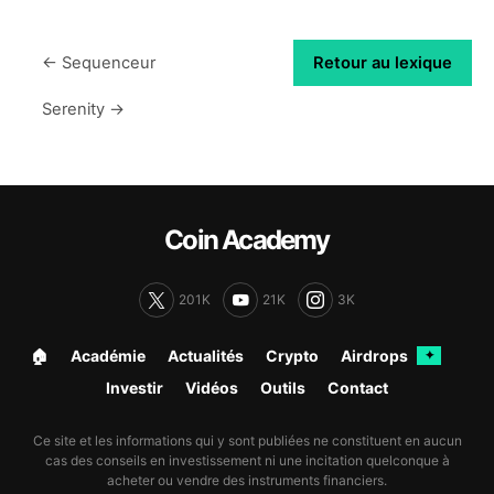
← Sequenceur
Retour au lexique
Serenity →
Coin Academy
201K
21K
3K
🏠︎
Académie
Actualités
Crypto
Airdrops
✦
Investir
Vidéos
Outils
Contact
Ce site et les informations qui y sont publiées ne constituent en aucun
cas des conseils en investissement ni une incitation quelconque à
acheter ou vendre des instruments financiers.