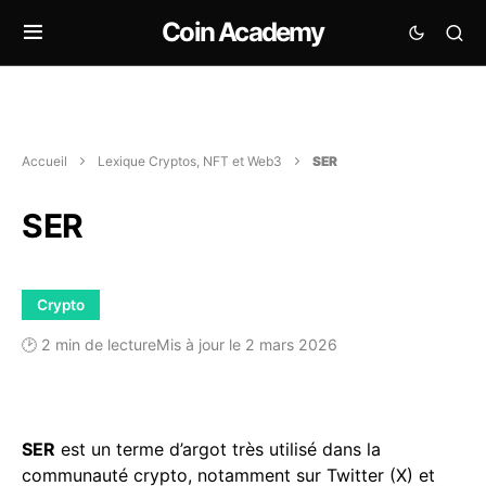
Coin Academy
Accueil
Lexique Cryptos, NFT et Web3
SER
SER
Crypto
🕑 2 min de lecture
Mis à jour le 2 mars 2026
SER
est un terme d’argot très utilisé dans la
communauté crypto, notamment sur Twitter (X) et