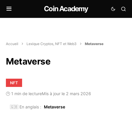
Coin Academy
Accueil
Lexique Cryptos, NFT et Web3
Metaverse
Metaverse
NFT
🕑 1 min de lecture
Mis à jour le 2 mars 2026
🇬🇧 En anglais :
Metaverse