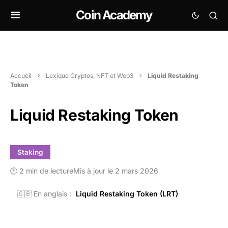
Coin Academy
Accueil
Lexique Cryptos, NFT et Web3
Liquid Restaking
Token
Liquid Restaking Token
Staking
🕑 2 min de lecture
Mis à jour le 2 mars 2026
🇬🇧 En anglais :
Liquid Restaking Token (LRT)