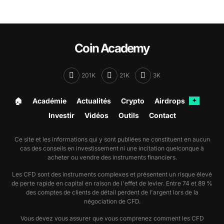
Coin Academy
201K
21K
3K
🏠︎
Académie
Actualités
Crypto
Airdrops
✦
Investir
Vidéos
Outils
Contact
Ce site et les informations qui y sont publiées ne constituent en aucun
cas des conseils en investissement ni une incitation quelconque à
acheter ou vendre des instruments financiers.
Les CFD sont des instruments complexes et présentent un risque élevé
de perte rapide en capital en raison de l'effet de levier. Entre 74 et 89 %
des comptes de clients de détail perdent de l'argent lors de la
négociation de CFD.
Vous devez vous assurer que vous comprenez comment les CFD