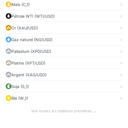
Maïs (C_1)
Pétrole WTI (WTI/USD)
Or (XAU/USD)
Gaz naturel (NG/USD)
Palladium (XPD/USD)
Platine (XPT/USD)
Argent (XAG/USD)
Soja (S_1)
Blé (W_1)
Voir toutes les matières premières →