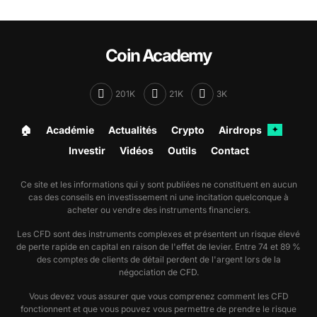
Coin Academy
201K
21K
3K
🏠︎
Académie
Actualités
Crypto
Airdrops
✦
Investir
Vidéos
Outils
Contact
Ce site et les informations qui y sont publiées ne constituent en aucun
cas des conseils en investissement ni une incitation quelconque à
acheter ou vendre des instruments financiers.
Les CFD sont des instruments complexes et présentent un risque élevé
de perte rapide en capital en raison de l'effet de levier. Entre 74 et 89 %
des comptes de clients de détail perdent de l'argent lors de la
négociation de CFD.
Vous devez vous assurer que vous comprenez comment les CFD
fonctionnent et que vous pouvez vous permettre de prendre le risque