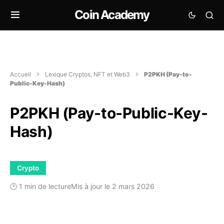
Coin Academy
Accueil
Lexique Cryptos, NFT et Web3
P2PKH (Pay-to-
Public-Key-Hash)
P2PKH (Pay-to-Public-Key-
Hash)
Crypto
🕑 1 min de lecture
Mis à jour le 2 mars 2026