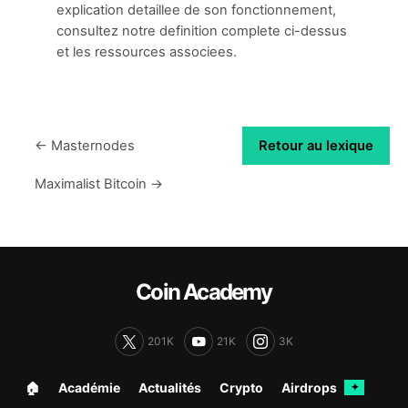
explication detaillee de son fonctionnement,
consultez notre definition complete ci-dessus
et les ressources associees.
← Masternodes
Retour au lexique
Maximalist Bitcoin →
Coin Academy
201K
21K
3K
🏠︎
Académie
Actualités
Crypto
Airdrops
✦