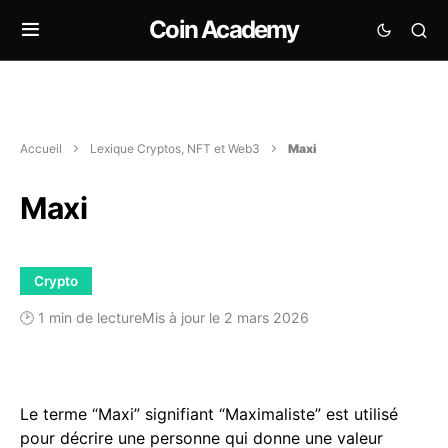
Coin Academy
Accueil
Lexique Cryptos, NFT et Web3
Maxi
Maxi
Crypto
🕑 1 min de lecture
Mis à jour le 2 mars 2026
Le terme “Maxi” signifiant “Maximaliste” est utilisé
pour décrire une personne qui donne une valeur