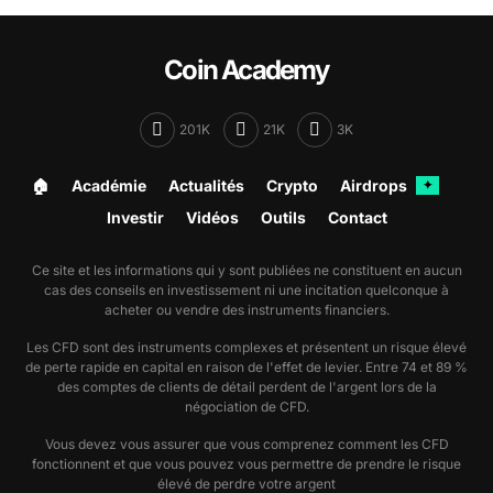
Coin Academy
201K
21K
3K
🏠︎
Académie
Actualités
Crypto
Airdrops
✦
Investir
Vidéos
Outils
Contact
Ce site et les informations qui y sont publiées ne constituent en aucun
cas des conseils en investissement ni une incitation quelconque à
acheter ou vendre des instruments financiers.
Les CFD sont des instruments complexes et présentent un risque élevé
de perte rapide en capital en raison de l'effet de levier. Entre 74 et 89 %
des comptes de clients de détail perdent de l'argent lors de la
négociation de CFD.
Vous devez vous assurer que vous comprenez comment les CFD
fonctionnent et que vous pouvez vous permettre de prendre le risque
élevé de perdre votre argent