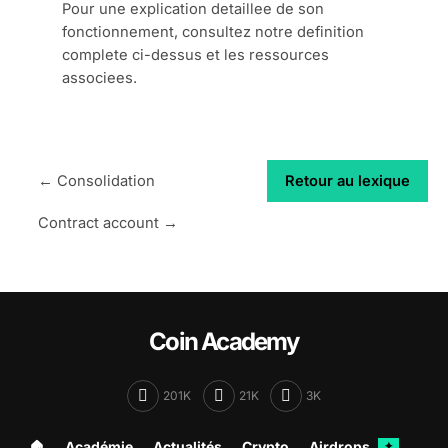
Pour une explication detaillee de son
fonctionnement, consultez notre definition
complete ci-dessus et les ressources
associees.
← Consolidation
Retour au lexique
Contract account →
Coin Academy
201K
21K
3K
🏠︎
Académie
Actualités
Crypto
Airdrops
✦