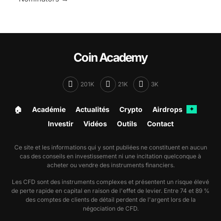
Coin Academy
201K
21K
3K
🏠︎
Académie
Actualités
Crypto
Airdrops
✦
Investir
Vidéos
Outils
Contact
Ce site et les informations qui y sont publiées ne constituent en aucun
cas des conseils en investissement ni une incitation quelconque à
acheter ou vendre des instruments financiers.
Les CFD sont des instruments complexes et présentent un risque élevé
de perte rapide en capital en raison de l'effet de levier. Entre 74 et 89 %
des comptes de clients de détail perdent de l'argent lors de la
négociation de CFD.