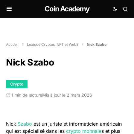
Coin Academy
Accueil
Lexique Cryptos, NFT et Web3
Nick Szabo
Nick Szabo
Crypto
🕑 1 min de lecture
Mis à jour le 2 mars 2026
Nick
Szabo
est un juriste et informaticien américain
qui est spécialisé dans les
crypto monnaie
s et plus