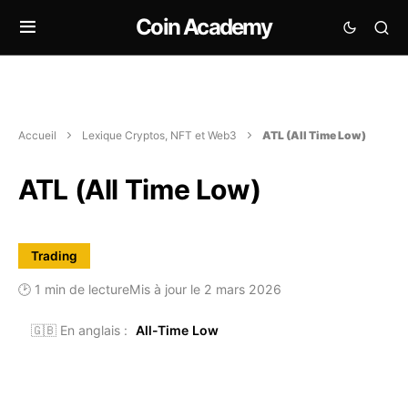
Coin Academy
Accueil
Lexique Cryptos, NFT et Web3
ATL (All Time Low)
ATL (All Time Low)
Trading
🕑 1 min de lecture
Mis à jour le 2 mars 2026
🇬🇧 En anglais :
All-Time Low