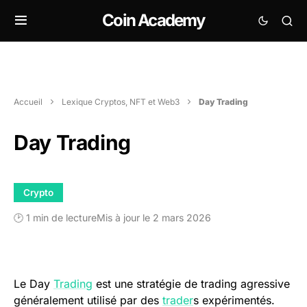
Coin Academy
Accueil
Lexique Cryptos, NFT et Web3
Day Trading
Day Trading
Crypto
🕑 1 min de lecture
Mis à jour le 2 mars 2026
Le Day
Trading
est une stratégie de trading agressive
généralement utilisé par des
trader
s expérimentés.