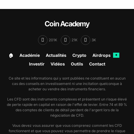
Coin Academy
201K
21K
3K
🏠︎
Académie
Actualités
Crypto
Airdrops
✦
Investir
Vidéos
Outils
Contact
Ce site et les informations qui y sont publiées ne constituent en aucun
cas des conseils en investissement ni une incitation quelconque à
acheter ou vendre des instruments financiers.
Les CFD sont des instruments complexes et présentent un risque élevé
de perte rapide en capital en raison de l'effet de levier. Entre 74 et 89 %
des comptes de clients de détail perdent de l'argent lors de la
négociation de CFD.
Vous devez vous assurer que vous comprenez comment les CFD
fonctionnent et que vous pouvez vous permettre de prendre le risque