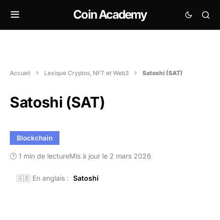
Coin Academy
Accueil
Lexique Cryptos, NFT et Web3
Satoshi (SAT)
Satoshi (SAT)
Blockchain
🕑 1 min de lecture
Mis à jour le 2 mars 2026
🇬🇧 En anglais :
Satoshi