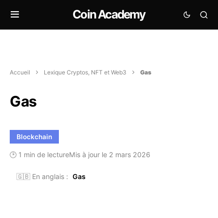
Coin Academy
Accueil
Lexique Cryptos, NFT et Web3
Gas
Gas
Blockchain
🕑 1 min de lecture
Mis à jour le 2 mars 2026
🇬🇧 En anglais :
Gas