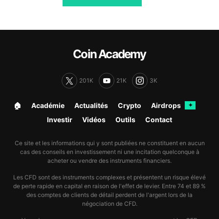
Coin Academy
201K
21K
3K
🏠︎
Académie
Actualités
Crypto
Airdrops
✦
Investir
Vidéos
Outils
Contact
Ce site et les informations qui y sont publiées ne constituent en aucun
cas des conseils en investissement ni une incitation quelconque à
acheter ou vendre des instruments financiers.
Les CFD sont des instruments complexes et présentent un risque élevé
de perte rapide en capital en raison de l'effet de levier. Entre 74 et 89 %
des comptes de clients de détail perdent de l'argent lors de la
négociation de CFD.