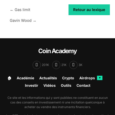
← Gas limit
Retour au lexique
Gavin Wood →
Coin Academy
201K
21K
3K
🏠︎
Académie
Actualités
Crypto
Airdrops
✦
Investir
Vidéos
Outils
Contact
Ce site et les informations qui y sont publiées ne constituent en aucun
cas des conseils en investissement ni une incitation quelconque à
acheter ou vendre des instruments financiers.