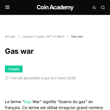
Coin Academy
Accueil
Lexique Cryptos, NFT et Web3
Gas war
Gas war
Crypto
🕑 1 min de lecture
Mis à jour le 2 mars 2026
Le terme “
Gas
War” signifie “Guerre du gaz” en
français. Ce terme est utilisé lorsqu’un grand nombre