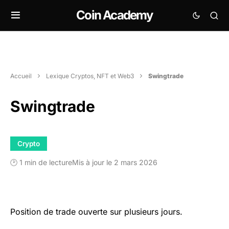
Coin Academy
Accueil
Lexique Cryptos, NFT et Web3
Swingtrade
Swingtrade
Crypto
🕑 1 min de lecture
Mis à jour le 2 mars 2026
Position de trade ouverte sur plusieurs jours.