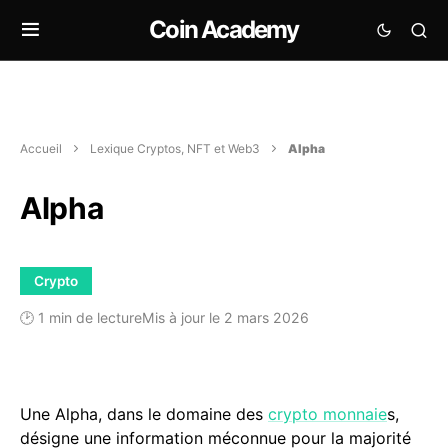
Coin Academy
Accueil
Lexique Cryptos, NFT et Web3
Alpha
Alpha
Crypto
🕑 1 min de lecture
Mis à jour le 2 mars 2026
Une Alpha, dans le domaine des
crypto monnaie
s,
désigne une information méconnue pour la majorité