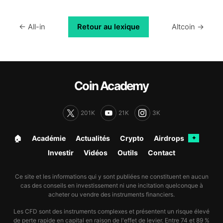
← All-in
Retour au lexique
Altcoin →
Coin Academy
201K
21K
3K
🏠︎
Académie
Actualités
Crypto
Airdrops
✦
Investir
Vidéos
Outils
Contact
Ce site et les informations qui y sont publiées ne constituent en aucun
cas des conseils en investissement ni une incitation quelconque à
acheter ou vendre des instruments financiers.
Les CFD sont des instruments complexes et présentent un risque élevé
de perte rapide en capital en raison de l'effet de levier. Entre 74 et 89 %