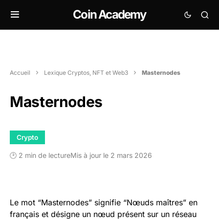
Coin Academy
Accueil
Lexique Cryptos, NFT et Web3
Masternodes
Masternodes
Crypto
🕑 2 min de lecture
Mis à jour le 2 mars 2026
Le mot “Masternodes” signifie “Nœuds maîtres” en
français et désigne un nœud présent sur un réseau