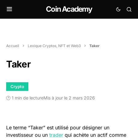
Coin Academy
Accueil
Lexique Cryptos, NFT et Web3
Taker
Taker
Crypto
🕑 1 min de lecture
Mis à jour le 2 mars 2026
Le terme “Taker” est utilisé pour désigner un
investisseur ou un
trader
qui achète un actif comme