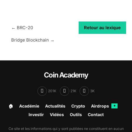
← BRC-20
Retour au lexique
Bridge Blockchain →
Coin Academy
201K
21K
3K
🏠︎
Académie
Actualités
Crypto
Airdrops
✦
Investir
Vidéos
Outils
Contact
Ce site et les informations qui y sont publiées ne constituent en aucun