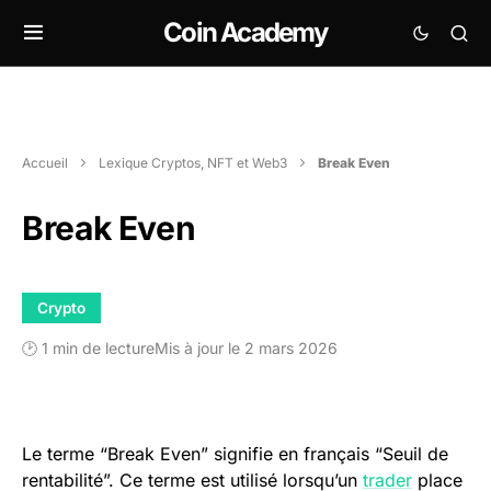
Coin Academy
Accueil
Lexique Cryptos, NFT et Web3
Break Even
Break Even
Crypto
🕑 1 min de lecture
Mis à jour le 2 mars 2026
Le terme “Break Even” signifie en français “Seuil de
rentabilité”. Ce terme est utilisé lorsqu’un
trader
place