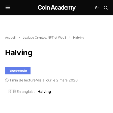
Coin Academy
Accueil
Lexique Cryptos, NFT et Web3
Halving
Halving
Blockchain
🕑 1 min de lecture
Mis à jour le 2 mars 2026
🇬🇧 En anglais :
Halving