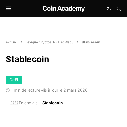
Coin Academy
Accueil
Lexique Cryptos, NFT et Web3
Stablecoin
Stablecoin
DeFi
🕑 1 min de lecture
Mis à jour le 2 mars 2026
🇬🇧 En anglais :
Stablecoin