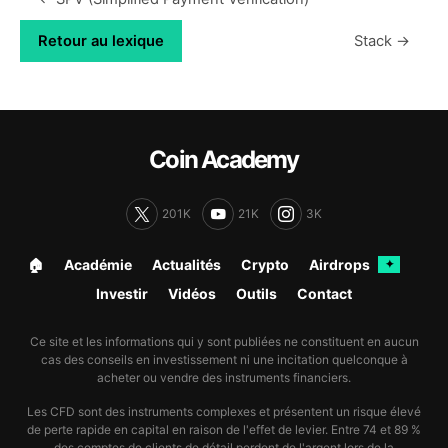
Retour au lexique
Stack →
Coin Academy
201K
21K
3K
🏠︎
Académie
Actualités
Crypto
Airdrops
✦
Investir
Vidéos
Outils
Contact
Ce site et les informations qui y sont publiées ne constituent en aucun
cas des conseils en investissement ni une incitation quelconque à
acheter ou vendre des instruments financiers.
Les CFD sont des instruments complexes et présentent un risque élevé
de perte rapide en capital en raison de l'effet de levier. Entre 74 et 89 %
des comptes de clients de détail perdent de l'argent lors de la