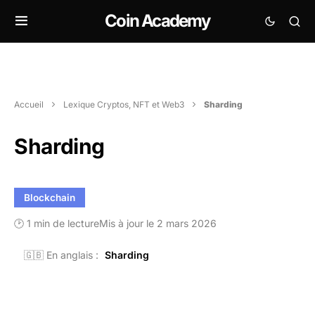
Coin Academy
Accueil
Lexique Cryptos, NFT et Web3
Sharding
Sharding
Blockchain
🕑 1 min de lecture
Mis à jour le 2 mars 2026
🇬🇧 En anglais :
Sharding