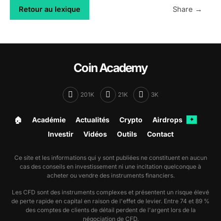
Retour au lexique
Share →
Coin Academy
201K
21K
3K
🏠︎
Académie
Actualités
Crypto
Airdrops
✦
Investir
Vidéos
Outils
Contact
Ce site et les informations qui y sont publiées ne constituent en aucun
cas des conseils en investissement ni une incitation quelconque à
acheter ou vendre des instruments financiers.
Les CFD sont des instruments complexes et présentent un risque élevé
de perte rapide en capital en raison de l'effet de levier. Entre 74 et 89 %
des comptes de clients de détail perdent de l'argent lors de la
négociation de CFD.