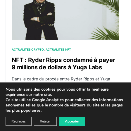
ACTUALITÉS CRYPTO
ACTUALITÉS NFT
NFT : Ryder Ripps condamné à payer
9 millions de dollars à Yuga Labs
Dans le cadre du procès entre Ryder Ripps et Yuga
Labs, le juge a tranché en faveur du studio, imposant à
Nous utilisons des cookies pour vous offrir la meilleure
Ripps le paiement de 9 millions de dollars en guise de
expérience sur notre site.
pénalités.
Ce site utilise Google Analytics pour collecter des informations
anonymes telles que le nombre de visiteurs du site et les pages
4 février 2024
PAR
FLAYDEM
les plus populaires.
Réglages
Rejeter
Accepter
NFT : Magic Eden lance son propre portefeuille numér