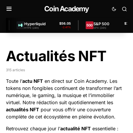
Coin Academy
Hyperliquid
S&P 500
$56.05
$7,457.80
-2.41%
+0.00%
HYPE (24h)
SPX (24h)
Actualités NFT
315 articles
Toute l’
actu NFT
en direct sur Coin Academy. Les
tokens non fongibles continuent de transformer l’art
numérique, le gaming, la musique et l’immobilier
virtuel. Notre rédaction suit quotidiennement les
actualités NFT
pour vous offrir une couverture
complète de cet écosystème en pleine évolution.
Retrouvez chaque jour l’
actualité NFT
essentielle :