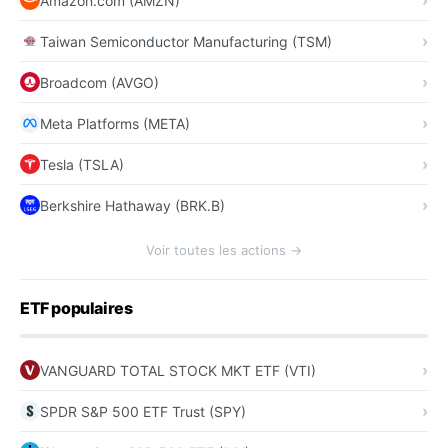
Amazon.com (AMZN)
Taiwan Semiconductor Manufacturing (TSM)
Broadcom (AVGO)
Meta Platforms (META)
Tesla (TSLA)
Berkshire Hathaway (BRK.B)
Voir toutes les actions →
ETF populaires
VANGUARD TOTAL STOCK MKT ETF (VTI)
SPDR S&P 500 ETF Trust (SPY)