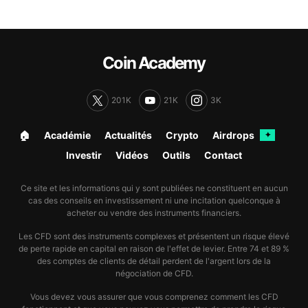
Coin Academy
201K
21K
3K
🏠︎
Académie
Actualités
Crypto
Airdrops
✦
Investir
Vidéos
Outils
Contact
Ce site et les informations qui y sont publiées ne constituent en aucun
cas des conseils en investissement ni une incitation quelconque à
acheter ou vendre des instruments financiers.
Les CFD sont des instruments complexes et présentent un risque élevé
de perte rapide en capital en raison de l'effet de levier. Entre 74 et 89 %
des comptes de clients de détail perdent de l'argent lors de la
négociation de CFD.
Vous devez vous assurer que vous comprenez comment les CFD