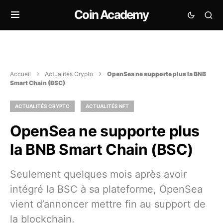
Coin Academy
Accueil
Actualités Crypto
OpenSea ne supporte plus la BNB
Smart Chain (BSC)
ACTUALITÉS CRYPTO
ACTUALITÉS NFT
OpenSea ne supporte plus
la BNB Smart Chain (BSC)
Seulement quelques mois après avoir
intégré la BSC à sa plateforme, OpenSea
vient d’annoncer mettre fin au support de
la blockchain.