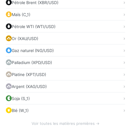
Pétrole Brent (XBR/USD)
Maïs (C_1)
Pétrole WTI (WTI/USD)
Or (XAU/USD)
Gaz naturel (NG/USD)
Palladium (XPD/USD)
Platine (XPT/USD)
Argent (XAG/USD)
Soja (S_1)
Blé (W_1)
Voir toutes les matières premières →