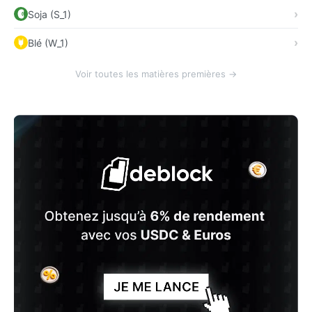
Soja (S_1)
Blé (W_1)
Voir toutes les matières premières →