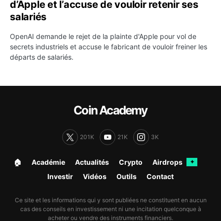
d’Apple et l’accuse de vouloir retenir ses
salariés
OpenAI demande le rejet de la plainte d'Apple pour vol de
secrets industriels et accuse le fabricant de vouloir freiner les
départs de salariés.
Coin Academy
201K
21K
3K
🏠︎
Académie
Actualités
Crypto
Airdrops
✦
Investir
Vidéos
Outils
Contact
Ce site et les informations qui y sont publiées ne constituent en aucun
cas des conseils en investissement ni une incitation quelconque à
acheter ou vendre des instruments financiers.