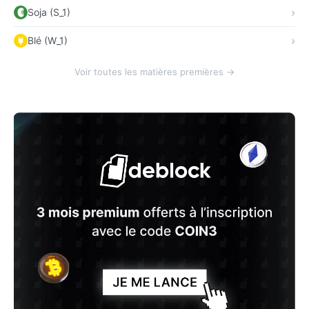
Soja (S_1)
Blé (W_1)
Voir toutes les matières premières →