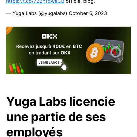
https://t.co/722YfqwaCB
official blog.
— Yuga Labs (@yugalabs)
October 6, 2023
Yuga Labs licencie
une partie de ses
employés