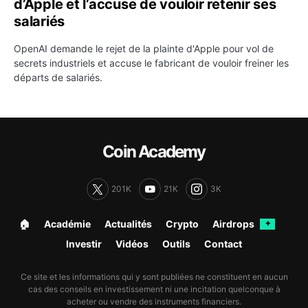
d’Apple et l’accuse de vouloir retenir ses
salariés
OpenAI demande le rejet de la plainte d'Apple pour vol de
secrets industriels et accuse le fabricant de vouloir freiner les
départs de salariés.
Coin Academy
201K
21K
3K
🏠︎
Académie
Actualités
Crypto
Airdrops
✦
Investir
Vidéos
Outils
Contact
Ce site et les informations qui y sont publiées ne constituent en aucun
cas des conseils en investissement ni une incitation quelconque à
acheter ou vendre des instruments financiers.