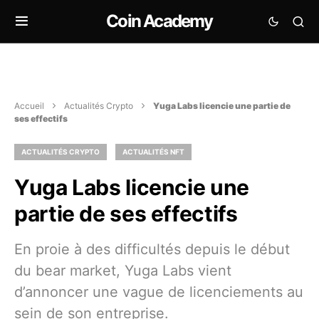
Coin Academy
Accueil
Actualités Crypto
Yuga Labs licencie une partie de
ses effectifs
ACTUALITÉS CRYPTO
ACTUALITÉS NFT
Yuga Labs licencie une
partie de ses effectifs
En proie à des difficultés depuis le début
du bear market, Yuga Labs vient
d’annoncer une vague de licenciements au
sein de son entreprise.