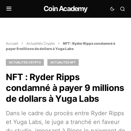
Coin Academy
Accueil
Actualités Crypto
NFT : Ryder Ripps condamné à
payer 9 millions de dollars à Yuga Labs
ACTUALITÉS CRYPTO
ACTUALITÉS NFT
NFT : Ryder Ripps
condamné à payer 9 millions
de dollars à Yuga Labs
Dans le cadre du procès entre Ryder Ripps
et Yuga Labs, le juge a tranché en faveur
du studio, imposant à Ripps le paiement de