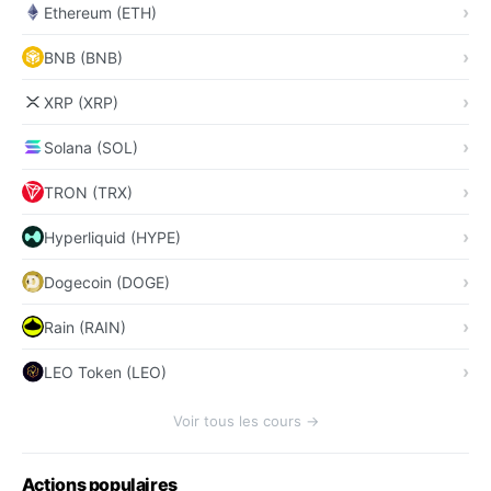
Ethereum (ETH)
BNB (BNB)
XRP (XRP)
Solana (SOL)
TRON (TRX)
Hyperliquid (HYPE)
Dogecoin (DOGE)
Rain (RAIN)
LEO Token (LEO)
Voir tous les cours →
Actions populaires