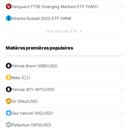
Vanguard FTSE Emerging Markets ETF (VWO)
iShares Russell 2000 ETF (IWM)
Voir tous les ETF →
Matières premières populaires
Pétrole Brent (XBR/USD)
Maïs (C_1)
Pétrole WTI (WTI/USD)
Or (XAU/USD)
Gaz naturel (NG/USD)
Palladium (XPD/USD)