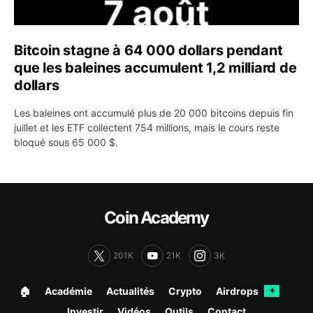
Bitcoin stagne à 64 000 dollars pendant
que les baleines accumulent 1,2 milliard de
dollars
Les baleines ont accumulé plus de 20 000 bitcoins depuis fin
juillet et les ETF collectent 754 millions, mais le cours reste
bloqué sous 65 000 $.
Coin Academy
201K
21K
3K
🏠︎
Académie
Actualités
Crypto
Airdrops
✦
Investir
Vidéos
Outils
Contact