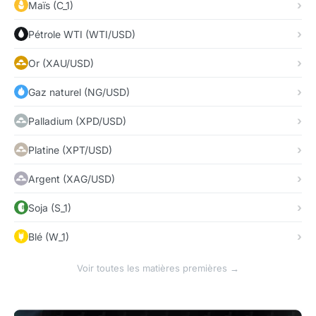
Maïs (C_1)
Pétrole WTI (WTI/USD)
Or (XAU/USD)
Gaz naturel (NG/USD)
Palladium (XPD/USD)
Platine (XPT/USD)
Argent (XAG/USD)
Soja (S_1)
Blé (W_1)
Voir toutes les matières premières →