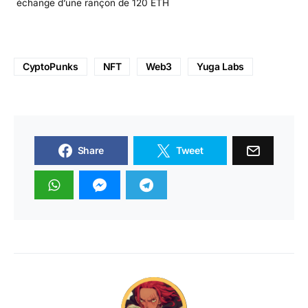
échange d’une rançon de 120 ETH
CyptoPunks
NFT
Web3
Yuga Labs
Share
Tweet