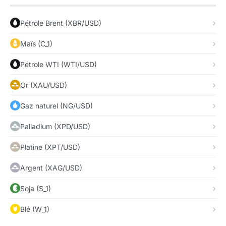
Pétrole Brent (XBR/USD)
Maïs (C_1)
Pétrole WTI (WTI/USD)
Or (XAU/USD)
Gaz naturel (NG/USD)
Palladium (XPD/USD)
Platine (XPT/USD)
Argent (XAG/USD)
Soja (S_1)
Blé (W_1)