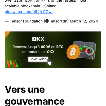
over $2bn worth of NFTs on the fastest, most
scalable blockchain – Solana.
pic.twitter.com/eff2IxGOwr
— Tensor Foundation (@TensorFdn)
March 12, 2024
Vers une
gouvernance