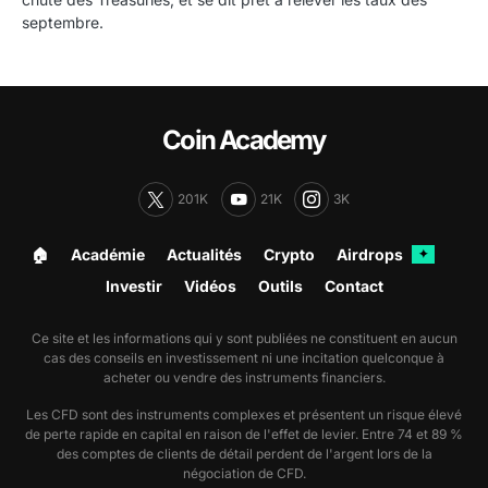
septembre.
Coin Academy
201K
21K
3K
🏠︎
Académie
Actualités
Crypto
Airdrops
✦
Investir
Vidéos
Outils
Contact
Ce site et les informations qui y sont publiées ne constituent en aucun
cas des conseils en investissement ni une incitation quelconque à
acheter ou vendre des instruments financiers.
Les CFD sont des instruments complexes et présentent un risque élevé
de perte rapide en capital en raison de l'effet de levier. Entre 74 et 89 %
des comptes de clients de détail perdent de l'argent lors de la
négociation de CFD.