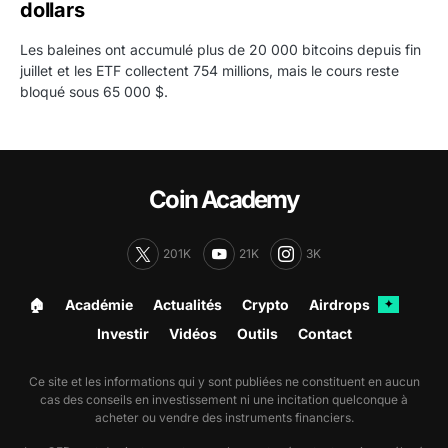
dollars
Les baleines ont accumulé plus de 20 000 bitcoins depuis fin
juillet et les ETF collectent 754 millions, mais le cours reste
bloqué sous 65 000 $.
Coin Academy
201K
21K
3K
🏠︎
Académie
Actualités
Crypto
Airdrops
✦
Investir
Vidéos
Outils
Contact
Ce site et les informations qui y sont publiées ne constituent en aucun
cas des conseils en investissement ni une incitation quelconque à
acheter ou vendre des instruments financiers.