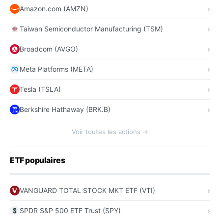
Amazon.com (AMZN)
Taiwan Semiconductor Manufacturing (TSM)
Broadcom (AVGO)
Meta Platforms (META)
Tesla (TSLA)
Berkshire Hathaway (BRK.B)
Voir toutes les actions →
ETF populaires
VANGUARD TOTAL STOCK MKT ETF (VTI)
SPDR S&P 500 ETF Trust (SPY)