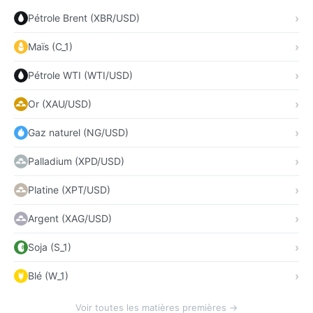
Pétrole Brent (XBR/USD)
Maïs (C_1)
Pétrole WTI (WTI/USD)
Or (XAU/USD)
Gaz naturel (NG/USD)
Palladium (XPD/USD)
Platine (XPT/USD)
Argent (XAG/USD)
Soja (S_1)
Blé (W_1)
Voir toutes les matières premières →