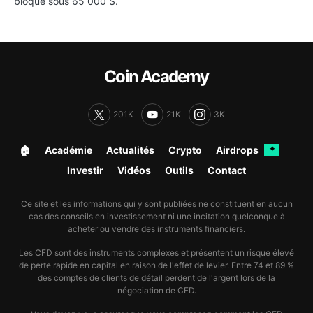
bloqué sous 65 000 $.
Coin Academy
201K
21K
3K
🏠︎
Académie
Actualités
Crypto
Airdrops
✦
Investir
Vidéos
Outils
Contact
Ce site et les informations qui y sont publiées ne constituent en aucun
cas des conseils en investissement ni une incitation quelconque à
acheter ou vendre des instruments financiers.
Les CFD sont des instruments complexes et présentent un risque élevé
de perte rapide en capital en raison de l'effet de levier. Entre 74 et 89 %
des comptes de clients de détail perdent de l'argent lors de la
négociation de CFD.