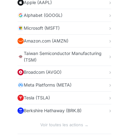
Apple (AAPL)
Alphabet (GOOGL)
Microsoft (MSFT)
Amazon.com (AMZN)
Taiwan Semiconductor Manufacturing
(TSM)
Broadcom (AVGO)
Meta Platforms (META)
Tesla (TSLA)
Berkshire Hathaway (BRK.B)
Voir toutes les actions →