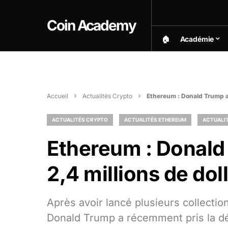
Coin Academy
🏠︎
Académie
Accueil
Actualités Crypto
Ethereum : Donald Trump a 
ACTUALITÉS CRYPTO
ACTUALITÉS ETHEREUM
ACTUALIT
Ethereum : Donald
2,4 millions de dol
Après avoir lancé plusieurs collectio
Donald Trump a récemment pris la dé