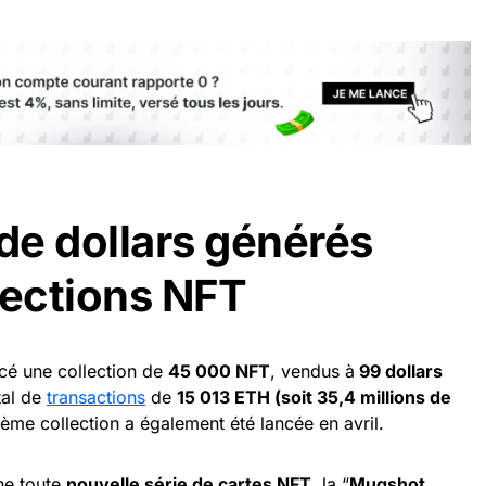
 de dollars générés
lections NFT
é une collection de
45 000 NFT
, vendus à
99 dollars
tal de
transactions
de
15 013 ETH (soit 35,4 millions de
me collection a également été lancée en avril.
ne toute
nouvelle série de cartes NFT
, la “
Mugshot