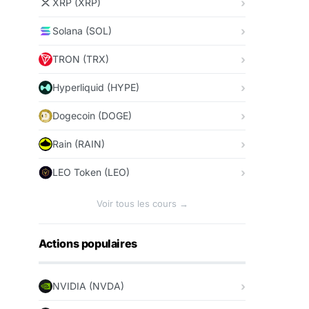
XRP (XRP)
Solana (SOL)
TRON (TRX)
Hyperliquid (HYPE)
Dogecoin (DOGE)
Rain (RAIN)
LEO Token (LEO)
Voir tous les cours →
Actions populaires
NVIDIA (NVDA)