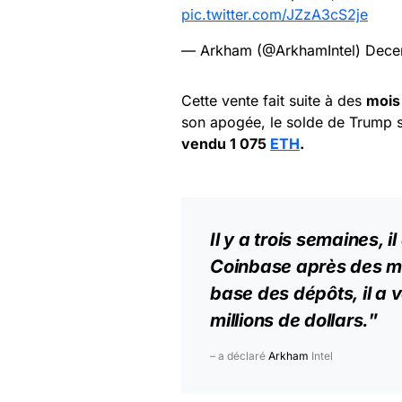
pic.twitter.com/JZzA3cS2je
— Arkham (@ArkhamIntel)
Dece
Cette vente fait suite à des
mois
son apogée, le solde de Trump s
vendu 1 075
ETH
.
Il y a trois semaines,
Coinbase
après des mo
base
des dépôts, il a 
millions de dollars.
”
– a déclaré
Arkham
Intel