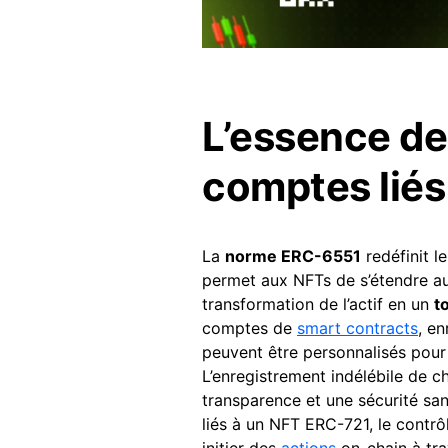
L’essence de
comptes liés
La
norme ERC-6551
redéfinit l
permet aux NFTs de s’étendre a
transformation de l’actif en un
t
comptes de
smart contracts
, en
peuvent être personnalisés pour
L’enregistrement indélébile de c
transparence et une sécurité sa
liés à un NFT ERC-721, le contrô
initier des
actions
on-chain à tra