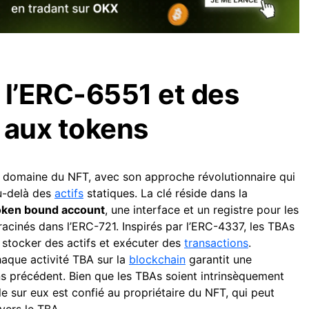
 l’ERC-6551 et des
 aux tokens
e domaine du NFT, avec son approche révolutionnaire qui
u-delà des
actifs
statiques. La clé réside dans la
oken bound account
, une interface et un registre pour les
racinés dans l’ERC-721. Inspirés par l’ERC-4337, les TBAs
 stocker des actifs et exécuter des
transactions
.
haque activité TBA sur la
blockchain
garantit une
ns précédent. Bien que les TBAs soient intrinsèquement
le sur eux est confié au propriétaire du NFT, qui peut
vers le TBA.