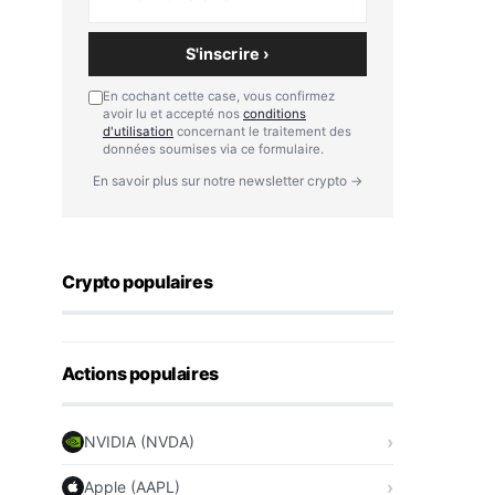
S'inscrire ›
En cochant cette case, vous confirmez
avoir lu et accepté nos
conditions
d'utilisation
concernant le traitement des
données soumises via ce formulaire.
En savoir plus sur notre newsletter crypto →
Crypto populaires
Actions populaires
NVIDIA (NVDA)
Apple (AAPL)