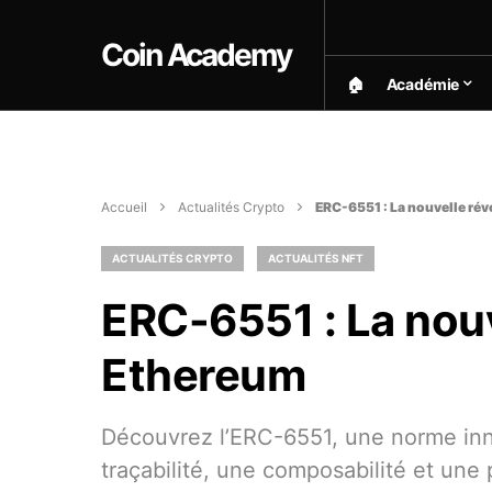
Coin Academy
🏠︎
Académie
Accueil
Actualités Crypto
ERC-6551 : La nouvelle ré
ACTUALITÉS CRYPTO
ACTUALITÉS NFT
ERC-6551 : La nouv
Ethereum
Découvrez l’ERC-6551, une norme inn
traçabilité, une composabilité et un