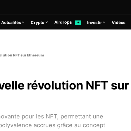
Airdrops
Actualités
Crypto
Investir
Vidéos
✦
volution NFT sur Ethereum
elle révolution NFT sur
ovante pour les NFT, permettant une
e polyvalence accrues grâce au concept