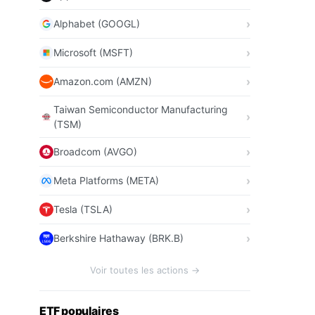
Alphabet (GOOGL)
Microsoft (MSFT)
Amazon.com (AMZN)
Taiwan Semiconductor Manufacturing
(TSM)
Broadcom (AVGO)
Meta Platforms (META)
Tesla (TSLA)
Berkshire Hathaway (BRK.B)
Voir toutes les actions →
ETF populaires