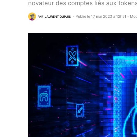
novateur des comptes liés aux tokens
Publié le 17 mai 2023 à 12h51
Mod
PAR
LAURENT DUPUIS
•