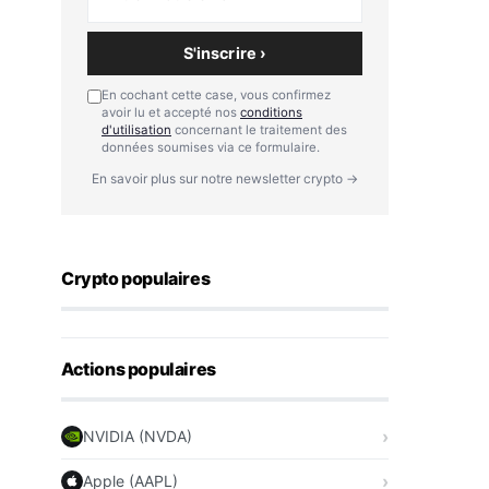
S'inscrire ›
En cochant cette case, vous confirmez
avoir lu et accepté nos
conditions
d'utilisation
concernant le traitement des
données soumises via ce formulaire.
En savoir plus sur notre newsletter crypto →
Crypto populaires
Actions populaires
NVIDIA (NVDA)
Apple (AAPL)