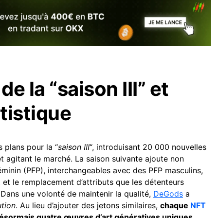
e la “saison III” et
tistique
 plans pour la “
saison III
“, introduisant 20 000 nouvelles
et agitant le marché. La saison suivante ajoute non
féminin (PFP), interchangeables avec des PFP masculins,
 et le remplacement d’attributs que les détenteurs
Dans une volonté de maintenir la qualité,
DeGods
a
ution
. Au lieu d’ajouter des jetons similaires,
chaque
NFT
ésormais quatre œuvres d’art génératives uniques
.