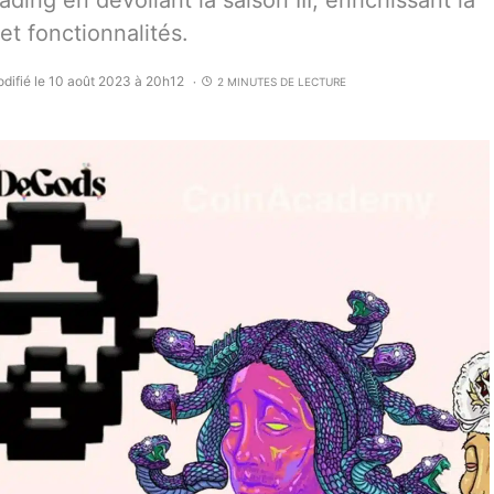
ing en dévoilant la saison III, enrichissant la
t fonctionnalités.
difié le 10 août 2023 à 20h12
2 MINUTES DE LECTURE