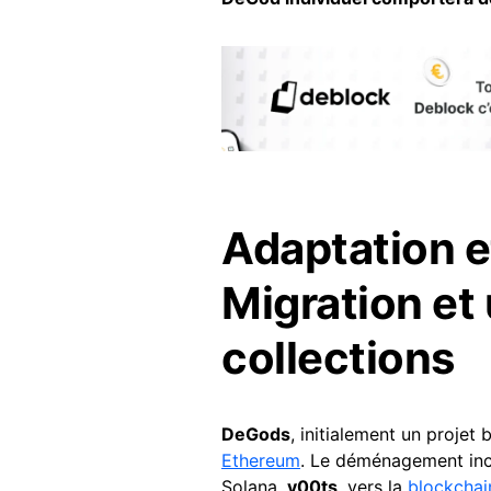
Adaptation et
Migration et 
collections
DeGods
, initialement un projet
Ethereum
. Le déménagement incl
Solana,
y00ts
, vers la
blockchai