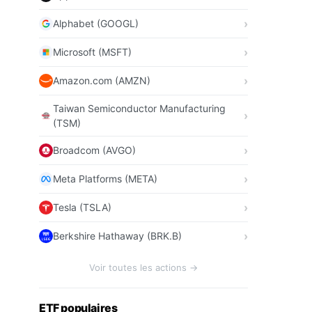
Alphabet (GOOGL)
Microsoft (MSFT)
Amazon.com (AMZN)
Taiwan Semiconductor Manufacturing
(TSM)
Broadcom (AVGO)
Meta Platforms (META)
Tesla (TSLA)
Berkshire Hathaway (BRK.B)
Voir toutes les actions →
ETF populaires