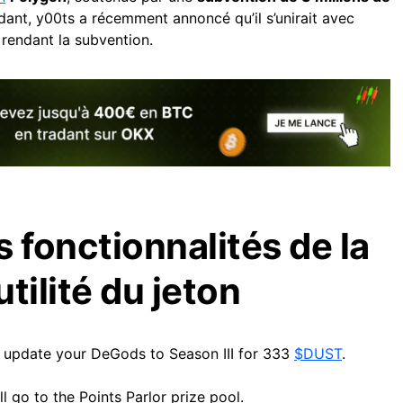
dant, y00ts a récemment annoncé qu’il s’unirait avec
, rendant la subvention.
 fonctionnalités de la
’utilité du jeton
to update your DeGods to Season III for 333
$DUST
.
l go to the Points Parlor prize pool.