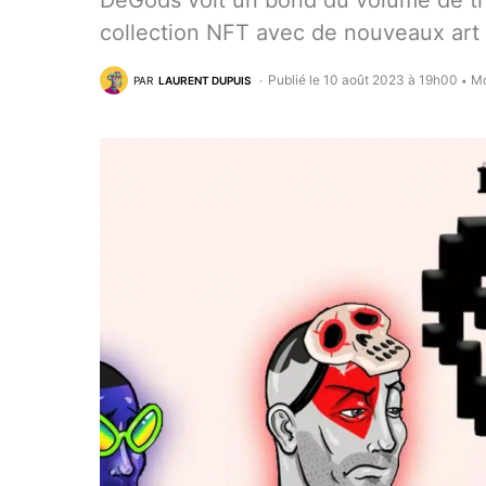
DeGods voit un bond du volume de trad
collection NFT avec de nouveaux art e
Publié le 10 août 2023 à 19h00
Mo
PAR
LAURENT DUPUIS
•