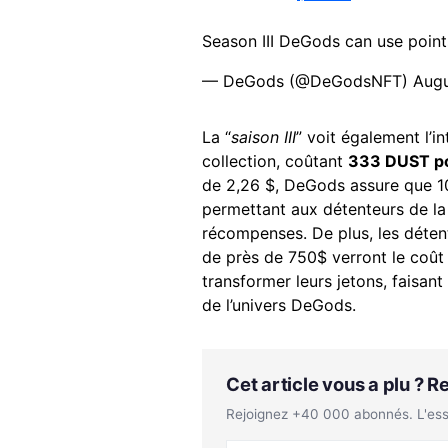
Season III DeGods can use point
— DeGods (@DeGodsNFT)
Augu
La “
saison III
” voit également l’i
collection, coûtant
333 DUST pou
de 2,26 $, DeGods assure que 1
permettant aux détenteurs de la 
récompenses. De plus, les détent
de près de 750$ verront le coût
transformer leurs jetons, faisant
de l’univers DeGods.
Cet article vous a plu ? 
Rejoignez +40 000 abonnés. L'essen