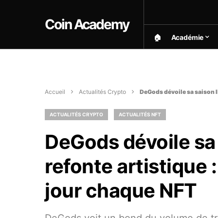
Coin Academy
🏠︎
Académie
Accueil
Actualités Crypto
DeGods dévoile sa saison II
ACTUALITÉS CRYPTO
ACTUALITÉS NFT
DeGods dévoile sa 
refonte artistique 
jour chaque NFT