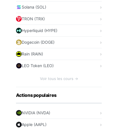
Solana (SOL)
TRON (TRX)
Hyperliquid (HYPE)
Dogecoin (DOGE)
Rain (RAIN)
LEO Token (LEO)
Voir tous les cours →
Actions populaires
NVIDIA (NVDA)
Apple (AAPL)