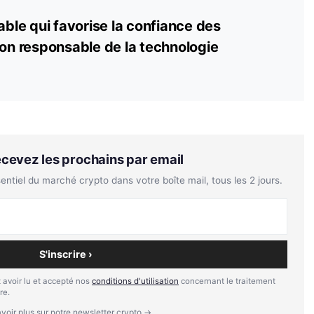
able qui favorise la confiance des
ation responsable de la technologie
Recevez les prochains par email
tiel du marché crypto dans votre boîte mail, tous les 2 jours.
S'inscrire ›
 avoir lu et accepté nos
conditions d'utilisation
concernant le traitement
re.
voir plus sur notre newsletter crypto →