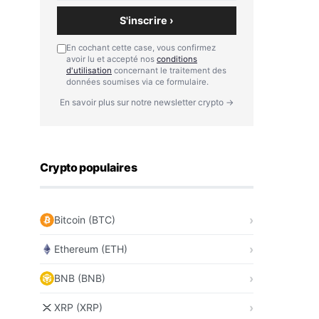
S'inscrire ›
En cochant cette case, vous confirmez
avoir lu et accepté nos
conditions
d'utilisation
concernant le traitement des
données soumises via ce formulaire.
En savoir plus sur notre newsletter crypto →
Crypto populaires
Bitcoin (BTC)
Ethereum (ETH)
BNB (BNB)
XRP (XRP)