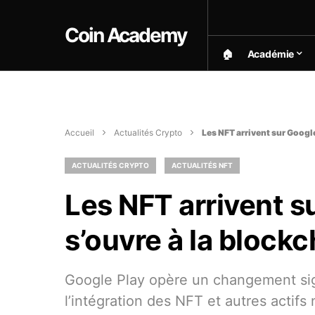
Coin Academy
🏠︎
Académie
Accueil
Actualités Crypto
Les NFT arrivent sur Google
ACTUALITÉS CRYPTO
ACTUALITÉS NFT
Les NFT arrivent su
s’ouvre à la blockc
Google Play opère un changement sign
l’intégration des NFT et autres actifs