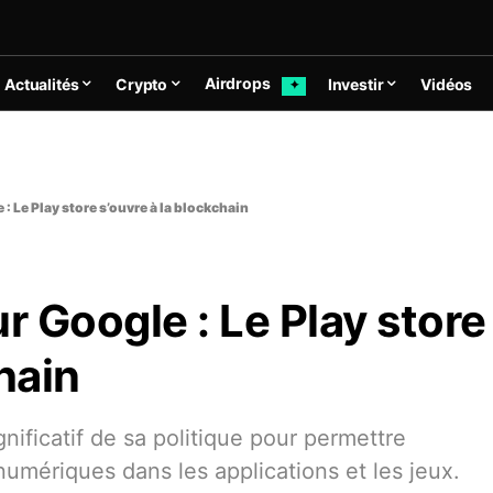
Airdrops
Actualités
Crypto
Investir
Vidéos
✦
 : Le Play store s’ouvre à la blockchain
r Google : Le Play store
hain
ificatif de sa politique pour permettre
 numériques dans les applications et les jeux.