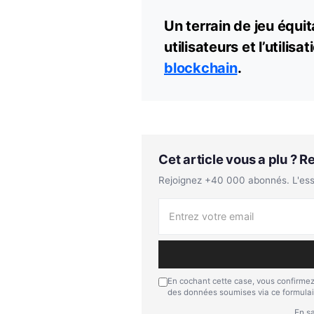
Un terrain de jeu équit
utilisateurs et l’utilis
blockchain
.
Cet article vous a plu ? 
Rejoignez +40 000 abonnés. L'essen
En cochant cette case, vous confirmez
des données soumises via ce formulai
En sa