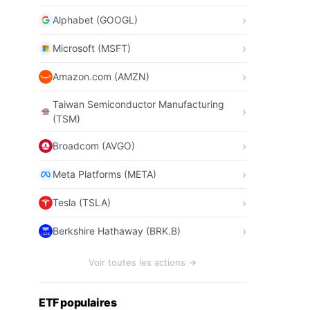
Alphabet (GOOGL)
Microsoft (MSFT)
Amazon.com (AMZN)
Taiwan Semiconductor Manufacturing
(TSM)
Broadcom (AVGO)
Meta Platforms (META)
Tesla (TSLA)
Berkshire Hathaway (BRK.B)
Voir toutes les actions →
ETF populaires