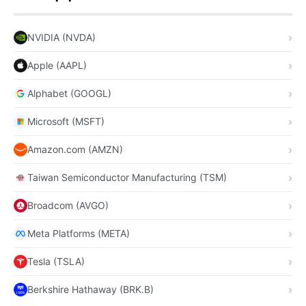
NVIDIA (NVDA)
Apple (AAPL)
Alphabet (GOOGL)
Microsoft (MSFT)
Amazon.com (AMZN)
Taiwan Semiconductor Manufacturing (TSM)
Broadcom (AVGO)
Meta Platforms (META)
Tesla (TSLA)
Berkshire Hathaway (BRK.B)