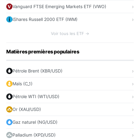
Vanguard FTSE Emerging Markets ETF (VWO)
iShares Russell 2000 ETF (IWM)
Voir tous les ETF →
Matières premières populaires
Pétrole Brent (XBR/USD)
Maïs (C_1)
Pétrole WTI (WTI/USD)
Or (XAU/USD)
Gaz naturel (NG/USD)
Palladium (XPD/USD)