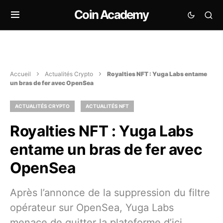
Coin Academy
Accueil
Actualités Crypto
Royalties NFT : Yuga Labs entame
un bras de fer avec OpenSea
ACTUALITÉS CRYPTO
ACTUALITÉS NFT
Royalties NFT : Yuga Labs
entame un bras de fer avec
OpenSea
Après l’annonce de la suppression du filtre
opérateur sur OpenSea, Yuga Labs
menace de quitter la plateforme d’ici