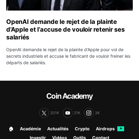
OpenAI demande le rejet de la plainte
d’Apple et l’accuse de vouloir retenir ses
salariés
OpenAI demande le rejet de la plainte d'Apple pour vol de
secrets industriels et accuse le fabricant de vouloir freiner les
départs de salariés.
Coin Academy
201K
21K
3K
🏠︎
Académie
Actualités
Crypto
Airdrops
✦
Investir
Vidéos
Outils
Contact