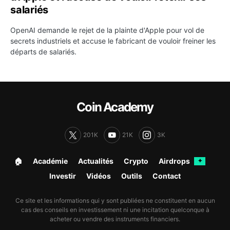
salariés
OpenAI demande le rejet de la plainte d'Apple pour vol de
secrets industriels et accuse le fabricant de vouloir freiner les
départs de salariés.
Coin Academy
201K
21K
3K
🏠︎
Académie
Actualités
Crypto
Airdrops
✦
Investir
Vidéos
Outils
Contact
Ce site et les informations qui y sont publiées ne constituent en aucun
cas des conseils en investissement ni une incitation quelconque à
acheter ou vendre des instruments financiers.