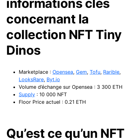
informations clés
concernant la
collection NFT Tiny
Dinos
Marketplace :
Opensea
,
Gem
,
Tofu
,
Rarible
,
LooksRare
,
Byt.io
Volume d’échange sur Opensea : 3 300 ETH
Supply
: 10 000 NFT
Floor Price actuel : 0.21 ETH
Qu’est ce qu’un NFT