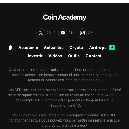
Coin Academy
201K
21K
3K
🏠︎
Académie
Actualités
Crypto
Airdrops
✦
Investir
Vidéos
Outils
Contact
Ce site et les informations qui y sont publiées ne constituent en aucun
cas des conseils en investissement ni une incitation quelconque à
acheter ou vendre des instruments financiers.
Les CFD sont des instruments complexes et présentent un risque élevé
de perte rapide en capital en raison de l'effet de levier. Entre 74 et 89 %
des comptes de clients de détail perdent de l'argent lors de la
négociation de CFD.
Vous devez vous assurer que vous comprenez comment les CFD
fonctionnent et que vous pouvez vous permettre de prendre le risque
élevé de perdre votre argent