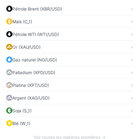
Pétrole Brent (XBR/USD)
Maïs (C_1)
Pétrole WTI (WTI/USD)
Or (XAU/USD)
Gaz naturel (NG/USD)
Palladium (XPD/USD)
Platine (XPT/USD)
Argent (XAG/USD)
Soja (S_1)
Blé (W_1)
Voir toutes les matières premières →