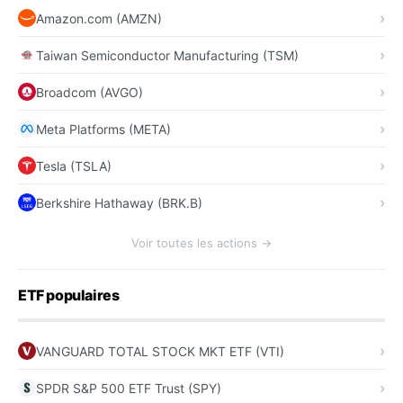
Amazon.com (AMZN)
Taiwan Semiconductor Manufacturing (TSM)
Broadcom (AVGO)
Meta Platforms (META)
Tesla (TSLA)
Berkshire Hathaway (BRK.B)
Voir toutes les actions →
ETF populaires
VANGUARD TOTAL STOCK MKT ETF (VTI)
SPDR S&P 500 ETF Trust (SPY)