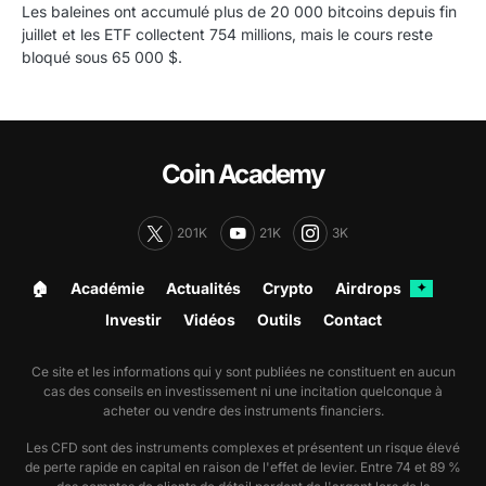
Les baleines ont accumulé plus de 20 000 bitcoins depuis fin
juillet et les ETF collectent 754 millions, mais le cours reste
bloqué sous 65 000 $.
Coin Academy
201K
21K
3K
🏠︎
Académie
Actualités
Crypto
Airdrops
✦
Investir
Vidéos
Outils
Contact
Ce site et les informations qui y sont publiées ne constituent en aucun
cas des conseils en investissement ni une incitation quelconque à
acheter ou vendre des instruments financiers.
Les CFD sont des instruments complexes et présentent un risque élevé
de perte rapide en capital en raison de l'effet de levier. Entre 74 et 89 %