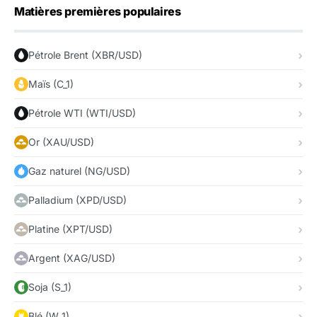
Matières premières populaires
Pétrole Brent (XBR/USD)
Maïs (C_1)
Pétrole WTI (WTI/USD)
Or (XAU/USD)
Gaz naturel (NG/USD)
Palladium (XPD/USD)
Platine (XPT/USD)
Argent (XAG/USD)
Soja (S_1)
Blé (W_1)