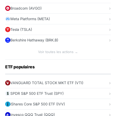
Broadcom (AVGO)
Meta Platforms (META)
Tesla (TSLA)
Berkshire Hathaway (BRK.B)
Voir toutes les actions →
ETF populaires
VANGUARD TOTAL STOCK MKT ETF (VTI)
SPDR S&P 500 ETF Trust (SPY)
iShares Core S&P 500 ETF (IVV)
Invesco QQQ Trust (QQQ)