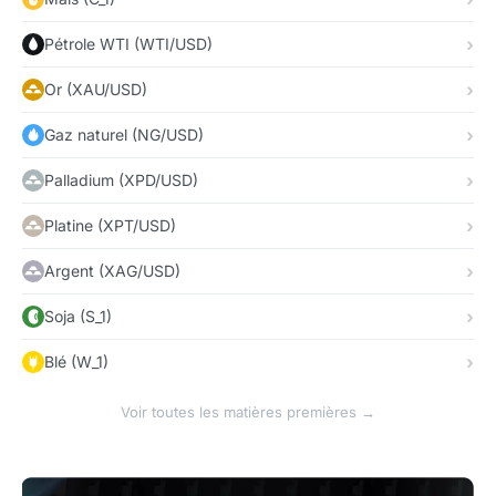
Pétrole WTI (WTI/USD)
Or (XAU/USD)
Gaz naturel (NG/USD)
Palladium (XPD/USD)
Platine (XPT/USD)
Argent (XAG/USD)
Soja (S_1)
Blé (W_1)
Voir toutes les matières premières →