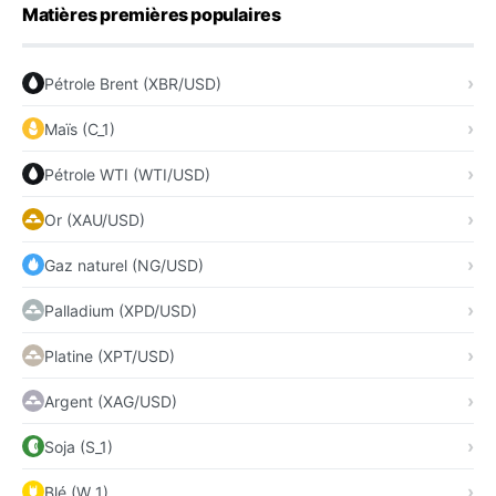
Matières premières populaires
Pétrole Brent (XBR/USD)
Maïs (C_1)
Pétrole WTI (WTI/USD)
Or (XAU/USD)
Gaz naturel (NG/USD)
Palladium (XPD/USD)
Platine (XPT/USD)
Argent (XAG/USD)
Soja (S_1)
Blé (W_1)