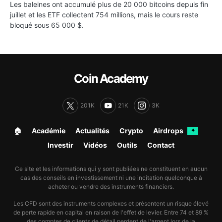
Les baleines ont accumulé plus de 20 000 bitcoins depuis fin
juillet et les ETF collectent 754 millions, mais le cours reste
bloqué sous 65 000 $.
Coin Academy
201K
21K
3K
🏠︎
Académie
Actualités
Crypto
Airdrops
✦
Investir
Vidéos
Outils
Contact
Ce site et les informations qui y sont publiées ne constituent en aucun
cas des conseils en investissement ni une incitation quelconque à
acheter ou vendre des instruments financiers.
Les CFD sont des instruments complexes et présentent un risque élevé
de perte rapide en capital en raison de l'effet de levier. Entre 74 et 89 %
des comptes de clients de détail perdent de l'argent lors de la