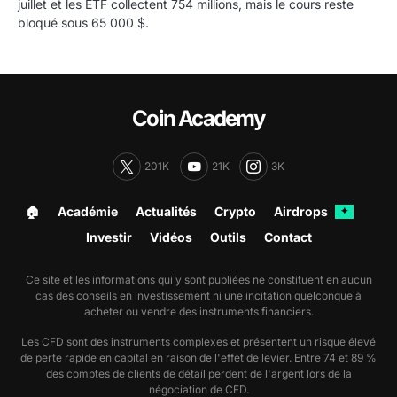
juillet et les ETF collectent 754 millions, mais le cours reste
bloqué sous 65 000 $.
Coin Academy
201K
21K
3K
🏠︎
Académie
Actualités
Crypto
Airdrops
✦
Investir
Vidéos
Outils
Contact
Ce site et les informations qui y sont publiées ne constituent en aucun
cas des conseils en investissement ni une incitation quelconque à
acheter ou vendre des instruments financiers.
Les CFD sont des instruments complexes et présentent un risque élevé
de perte rapide en capital en raison de l'effet de levier. Entre 74 et 89 %
des comptes de clients de détail perdent de l'argent lors de la
négociation de CFD.