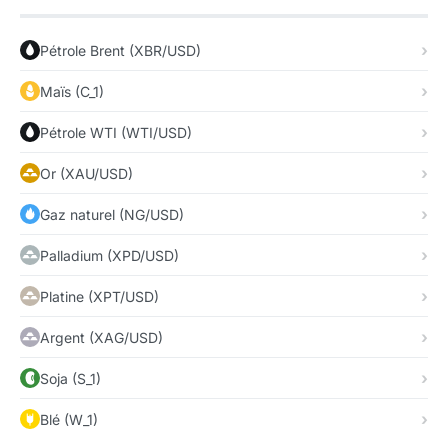
Pétrole Brent (XBR/USD)
Maïs (C_1)
Pétrole WTI (WTI/USD)
Or (XAU/USD)
Gaz naturel (NG/USD)
Palladium (XPD/USD)
Platine (XPT/USD)
Argent (XAG/USD)
Soja (S_1)
Blé (W_1)