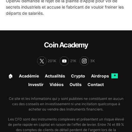
OpenAI demande le rejet de la plainte d'Apple pour vol de
secrets industriels et accuse le fabricant de vouloir freiner les
départs de salariés.
Coin Academy
201K
21K
3K
🏠︎
Académie
Actualités
Crypto
Airdrops
✦
Investir
Vidéos
Outils
Contact
Ce site et les informations qui y sont publiées ne constituent en aucun
cas des conseils en investissement ni une incitation quelconque à
acheter ou vendre des instruments financiers.
Les CFD sont des instruments complexes et présentent un risque élevé
de perte rapide en capital en raison de l'effet de levier. Entre 74 et 89 %
des comptes de clients de détail perdent de l'argent lors de la