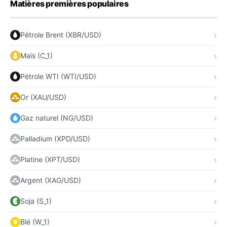
Matières premières populaires
Pétrole Brent (XBR/USD)
Maïs (C_1)
Pétrole WTI (WTI/USD)
Or (XAU/USD)
Gaz naturel (NG/USD)
Palladium (XPD/USD)
Platine (XPT/USD)
Argent (XAG/USD)
Soja (S_1)
Blé (W_1)