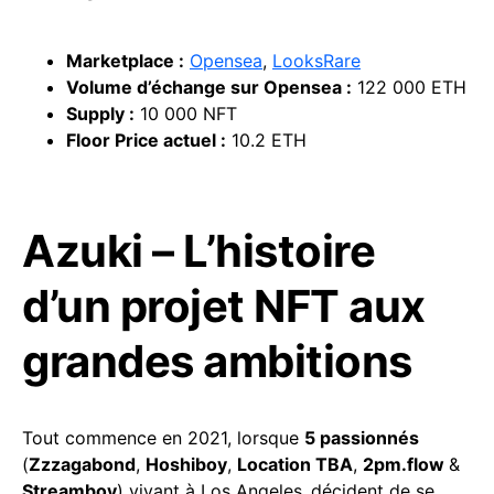
Marketplace :
Opensea
,
LooksRare
Volume d’échange sur Opensea :
122 000 ETH
Supply
:
10 000 NFT
Floor Price actuel :
10.2 ETH
Azuki – L’histoire
d’un projet NFT aux
grandes ambitions
Tout commence en 2021, lorsque
5 passionnés
(
Zzzagabond
,
Hoshiboy
,
Location TBA
,
2pm.flow
&
Streamboy
) vivant à Los Angeles
,
décident de se