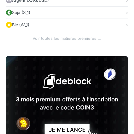
Argent (XAG/USD)
Soja (S_1)
Blé (W_1)
Voir toutes les matières premières →