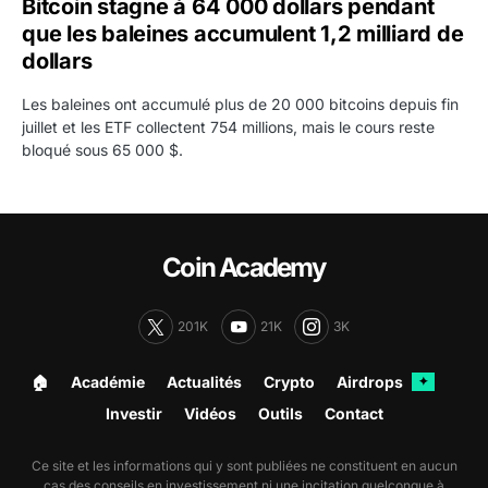
Bitcoin stagne à 64 000 dollars pendant
que les baleines accumulent 1,2 milliard de
dollars
Les baleines ont accumulé plus de 20 000 bitcoins depuis fin
juillet et les ETF collectent 754 millions, mais le cours reste
bloqué sous 65 000 $.
Coin Academy
201K
21K
3K
🏠︎
Académie
Actualités
Crypto
Airdrops
✦
Investir
Vidéos
Outils
Contact
Ce site et les informations qui y sont publiées ne constituent en aucun
cas des conseils en investissement ni une incitation quelconque à