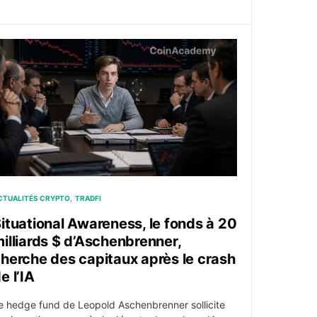
ois depuis dix ans, entraîné par les valeurs IA
ituational Awareness, le fonds à 20 milliards $ d’Aschenbren
CTUALITÉS CRYPTO
TRADFI
ituational Awareness, le fonds à 20
illiards $ d’Aschenbrenner,
herche des capitaux après le crash
e l’IA
e hedge fund de Leopold Aschenbrenner sollicite