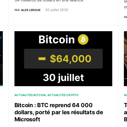
s
m
30 juillet 2026
PAR
ALEX LEROUX
P
runt américains atteignent leur plus haut depuis 2007
Bitcoin : BTC reprend 64 000 dollars, porté par les 
T
ACTUALITÉS BITCOIN
ACTUALITÉS CRYPTO
A
Bitcoin : BTC reprend 64 000
T
dollars, porté par les résultats de
a
Microsoft
B