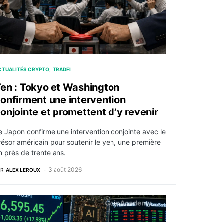
CTUALITÉS CRYPTO
TRADFI
en : Tokyo et Washington
onfirment une intervention
onjointe et promettent d’y revenir
e Japon confirme une intervention conjointe avec le
résor américain pour soutenir le yen, une première
n près de trente ans.
3 août 2026
AR
ALEX LEROUX
ce maritime iranien payable en bitcoin
e Kospi bondit de 18 % et le rebond de l’IA arrive au lende