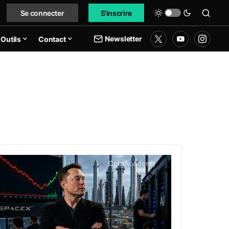
Se connecter
S'inscrire
Newsletter
Outils
Contact
 route maritime, sans garantie de réouverture
PCX : SpaceX publie 7,8 milliards de dollars de revenus pour