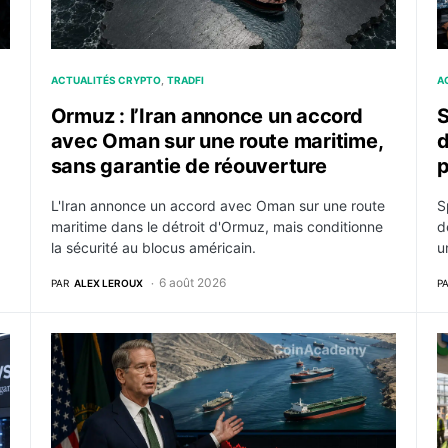
ACTUALITÉS CRYPTO
TRADFI
A
Ormuz : l’Iran annonce un accord
S
avec Oman sur une route maritime,
d
sans garantie de réouverture
p
L'Iran annonce un accord avec Oman sur une route
S
maritime dans le détroit d'Ormuz, mais conditionne
d
la sécurité au blocus américain.
u
6 août 2026
PAR
ALEX LEROUX
P
 de fonds monétaires en Europe
Pétrole : le Brent passe sous 80 dollars après l’an
G