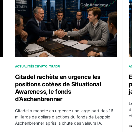
 et le Kospi signe un rebond record de 17 %
Citadel rachète en urgence les positions cotées de 
E
ACTUALITÉS CRYPTO
TRADFI
A
Citadel rachète en urgence les
E
positions cotées de Situational
p
Awareness, le fonds
j
d’Aschenbrenner
L
d
Citadel a racheté en urgence une large part des 16
e
milliards de dollars d'actions du fonds de Leopold
Aschenbrenner après la chute des valeurs IA.
P