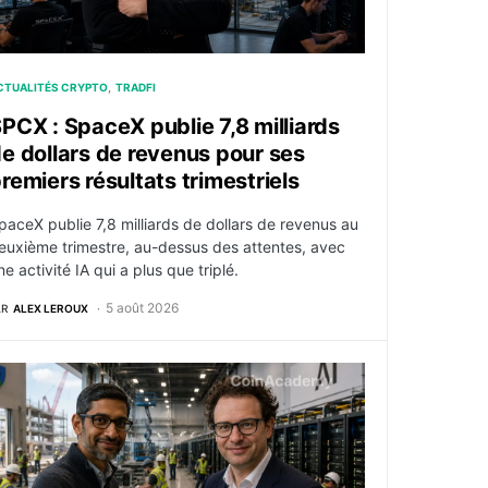
CTUALITÉS CRYPTO
TRADFI
PCX : SpaceX publie 7,8 milliards
e dollars de revenus pour ses
remiers résultats trimestriels
paceX publie 7,8 milliards de dollars de revenus au
euxième trimestre, au-dessus des attentes, avec
ne activité IA qui a plus que triplé.
5 août 2026
AR
ALEX LEROUX
nonce d’un accord imminent sur Ormuz
oogle : le montage financier à 200 milliards de dollars pour