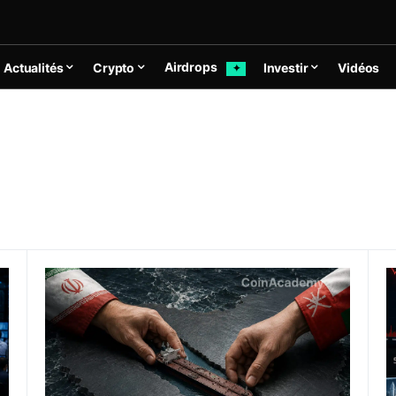
Airdrops
Actualités
Crypto
Investir
Vidéos
✦
imaliste malgré la sanction du marché obligataire
Ormuz : l’Iran annonce un accord avec Oman sur une
S