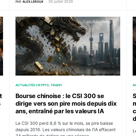
30 juillet 2026
PAR
ALEX LEROUX
% au deuxième trimestre, sous les attentes
Bourse chinoise : le CSI 300 se dirige vers son pire m
S
ACTUALITÉS CRYPTO
TRADFI
A
t
Bourse chinoise : le CSI 300 se
S
s
dirige vers son pire mois depuis dix
m
ans, entraîné par les valeurs IA
c
d
Le CSI 300 perd 8,6 % sur le mois, sa pire baisse
depuis 2016. Les valeurs chinoises de l'IA effacent
L
34 milliards de dollars en une séance.