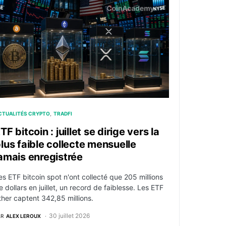
Situational Awareness, le fonds d’Aschenbrenner
TF bitcoin : juillet se dirige vers la plus faible collecte men
CTUALITÉS CRYPTO
TRADFI
TF bitcoin : juillet se dirige vers la
lus faible collecte mensuelle
amais enregistrée
es ETF bitcoin spot n'ont collecté que 205 millions
e dollars en juillet, un record de faiblesse. Les ETF
ther captent 342,85 millions.
30 juillet 2026
AR
ALEX LEROUX