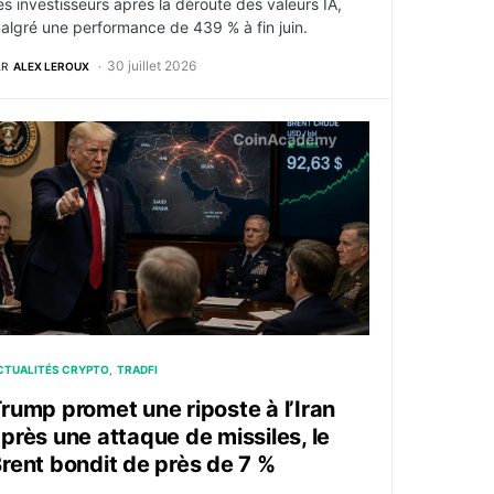
es investisseurs après la déroute des valeurs IA,
algré une performance de 439 % à fin juin.
30 juillet 2026
AR
ALEX LEROUX
résultats de Microsoft
rump promet une riposte à l’Iran après une attaque de missi
CTUALITÉS CRYPTO
TRADFI
rump promet une riposte à l’Iran
près une attaque de missiles, le
rent bondit de près de 7 %