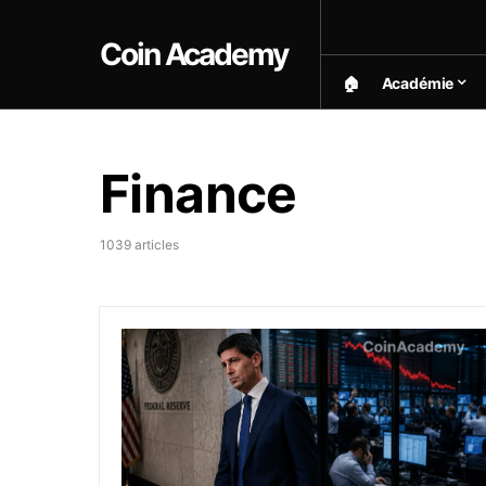
Coin Academy
🏠︎
Académie
Finance
1039 articles
Kevin Warsh maintient sa communication min