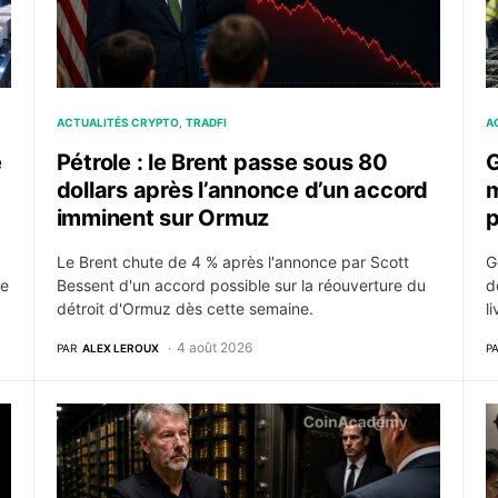
ACTUALITÉS CRYPTO
TRADFI
A
e
Pétrole : le Brent passe sous 80
G
dollars après l’annonce d’un accord
m
imminent sur Ormuz
p
Le Brent chute de 4 % après l'annonce par Scott
G
de
Bessent d'un accord possible sur la réouverture du
d
détroit d'Ormuz dès cette semaine.
l
4 août 2026
PAR
ALEX LEROUX
P
m Cramer, la faille Coldcard et les ventes de Strategy
Strategy vend 1 638 bitcoins pour 105 millions de d
Y