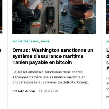
ACTUALITÉS CRYPTO
TRADFI
A
s
Ormuz : Washington sanctionne un
L
système d’assurance maritime
d
iranien payable en bitcoin
r
Le Trésor américain sanctionne deux entités
iraniennes derrière une assurance maritime en
L
bitcoin imposée aux navires du détroit d'Ormuz.
a
c
31 juillet 2026
PAR
ALEX LEROUX
P