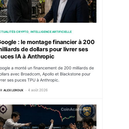
CTUALITÉS CRYPTO
INTELLIGENCE ARTIFICIELLE
oogle : le montage financier à 200
illiards de dollars pour livrer ses
uces IA à Anthropic
oogle a monté un financement de 200 milliards de
ollars avec Broadcom, Apollo et Blackstone pour
ivrer ses puces TPU à Anthropic.
4 août 2026
AR
ALEX LEROUX
ollars et passe sous les 843 000 BTC
en : Tokyo et Washington confirment une intervention conjo