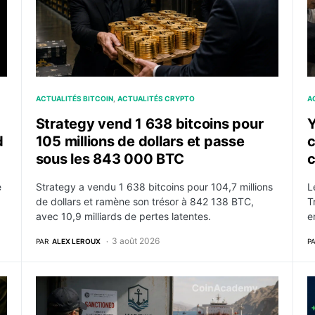
ACTUALITÉS BITCOIN
ACTUALITÉS CRYPTO
A
Strategy vend 1 638 bitcoins pour
Y
d
105 millions de dollars et passe
c
sous les 843 000 BTC
c
e
Strategy a vendu 1 638 bitcoins pour 104,7 millions
L
de dollars et ramène son trésor à 842 138 BTC,
T
avec 10,9 milliards de pertes latentes.
e
3 août 2026
PAR
ALEX LEROUX
P
ation des frappes américaines contre l’Iran
Ormuz : Washington sanctionne un système d’assuran
L