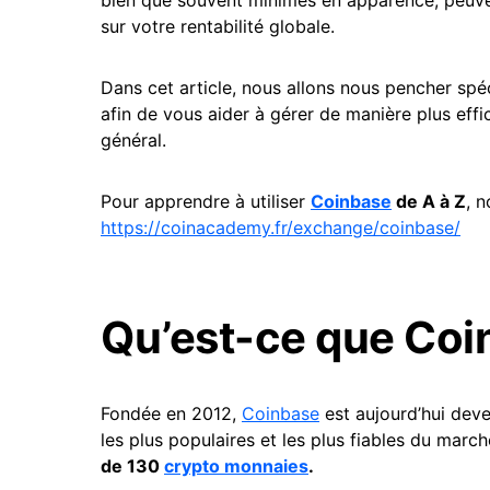
sur votre rentabilité globale.
Dans cet article, nous allons nous pencher sp
afin de vous aider à gérer de manière plus effi
général.
Pour apprendre à utiliser
Coinbase
de A à Z
, n
https://coinacademy.fr/exchan
ge/coinbase/
Qu’est-ce que Coi
Fondée en 2012,
Coi
nbase
est aujourd’hui dev
les plus populaires et les plus fiables du marc
de 130
crypto monnaies
.