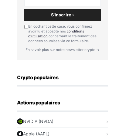
S'inscrire ›
En cochant cette case, vous confirmez
avoir lu et accepté nos
conditions
d'utilisation
concernant le traitement des
données soumises via ce formulaire.
En savoir plus sur notre newsletter crypto →
Crypto populaires
Actions populaires
NVIDIA (NVDA)
Apple (AAPL)