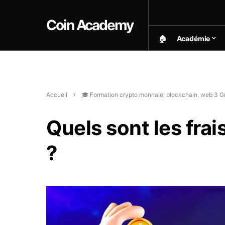
Coin Academy
🏠︎
Académie
Accueil
🎓 Formation crypto monnaie, blockchain, web 3 Gr
Quels sont les fra
?