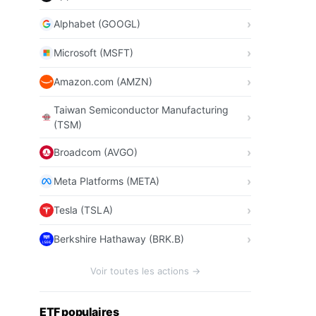
Alphabet (GOOGL)
Microsoft (MSFT)
Amazon.com (AMZN)
Taiwan Semiconductor Manufacturing
(TSM)
Broadcom (AVGO)
Meta Platforms (META)
Tesla (TSLA)
Berkshire Hathaway (BRK.B)
Voir toutes les actions →
ETF populaires