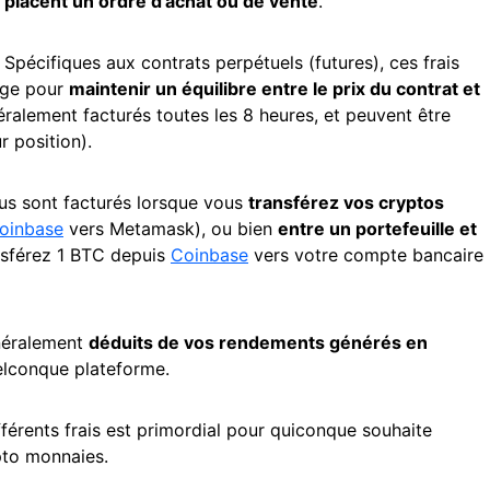
s placent un ordre d’achat ou de vente
.
Spécifiques aux contrats perpétuels (futures), ces frais
nge pour
maintenir un équilibre entre le prix du contrat et
éralement facturés toutes les 8 heures, et peuvent être
r position).
us sont facturés lorsque vous
transférez vos cryptos
oinbase
vers Metamask), ou bien
entre un portefeuille et
nsférez 1 BTC depuis
Coinbase
vers votre compte bancaire
néralement
déduits de vos rendements générés en
lconque plateforme.
fférents frais est primordial pour quiconque souhaite
pto monnaies.